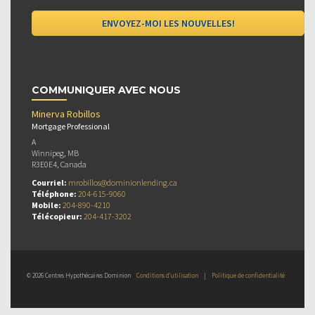
COMMUNIQUER AVEC NOUS
Minerva Robillos
Mortgage Professional
A
Winnipeg, MB
R3E0E4, Canada
Courriel:
mrobillos@dominionlending.ca
Téléphone:
204-615-9060
Mobile:
204-890-4210
Télécopieur:
204-417-3202
© 2026 Centres Hypothécaires Dominion
Conditions d’utilisation
|
Politique de confidentialité